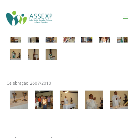
Ir
Celebrações
para
o
Celebração 02/08/2010
conteúdo
Celebração 2607/2010