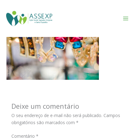
Ir
para
Deixe um comentário
/ Por
Leandra Borges
/
julho 30, 2021
o
conteúdo
Deixe um comentário
O seu endereço de e-mail não será publicado.
Campos
obrigatórios são marcados com
*
Comentário
*