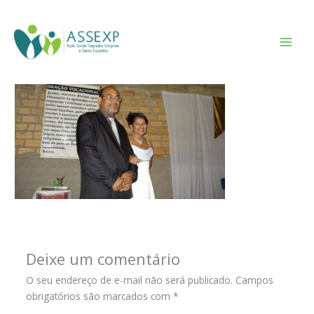
Ir
para
Deixe um comentário
/ Por
Leandra Borges
/
maio 31, 2021
o
conteúdo
Deixe um comentário
O seu endereço de e-mail não será publicado.
Campos
obrigatórios são marcados com
*